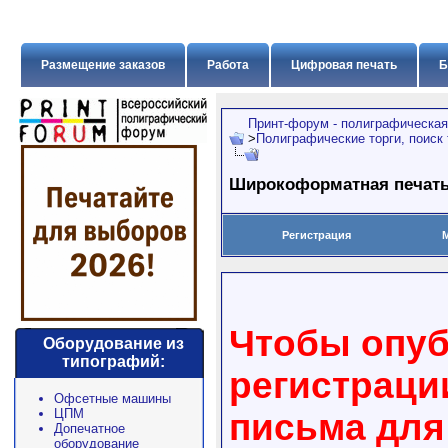
Размещение заказов
Работа
Цифровая печать
Б
Принт-форум - полиграфическая
>
Полиграфические торги, поиск
Широкоформатная печать
Регистрация
Чтобы опуб
Оборудование из
типографий:
регистраци
Офсетные машины
ЦПМ
письма для
Допечатное
оборудование