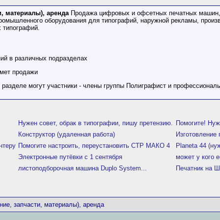
, материалы), аренда
Продажа цифровых и офсетных печатных машин, 
промышленного оборудования для типографий, наружной рекламы, произ
 типографий.
ний в различных подразделах
дмет продажи
м разделе могут участники - члены группы Полиграфист и профессионал
Нужен совет, обрак в типографии, пишу претензию.
Помогите! Нуж
Конструктор (удаленная работа)
Изготовление 
нтеру
Помогите настроить, переустановить СТР МАКО 4
Planeta 44 (ну
Электронные путёвки с 1 сентября
может у кого е
листоподборочная машина Duplo System...
Печатник на Ш
ние, запчасти, материалы), аренда