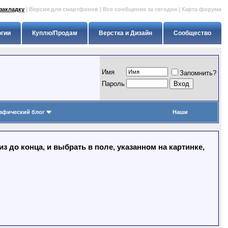
закладку
|
Версия для смартфонов
|
Все сообщения за сегодня
|
Карта форума
огии
Куплю/Продам
Верстка и Дизайн
Сообщество
Имя
Запомнить?
Пapoль
афический блог
Наши
 до конца, и выбрать в поле, указанном на картинке,