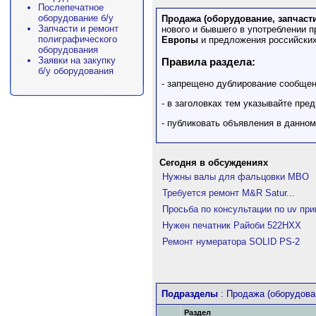
Послепечатное
оборудование б/у
Продажа (оборудование, запчасти
Запчасти и ремонт
нового и бывшего в употреблении 
полиграфического
Европы
и предложения российских
оборудования
Заявки на закупку
Правила раздела:
б/у оборудования
- запрещено дублирование сообще
- в заголовках тем указывайте пре
- публиковать объявления в данно
Сегодня в обсуждениях
Нужны валы для фальцовки МВО
Требуется ремонт M&R Satur...
Просьба по консультации по uv при
Нужен печатник Райоби 522HXX
Ремонт нумератора SOLID PS-2
Подразделы
: Продажа (оборудова
Раздел