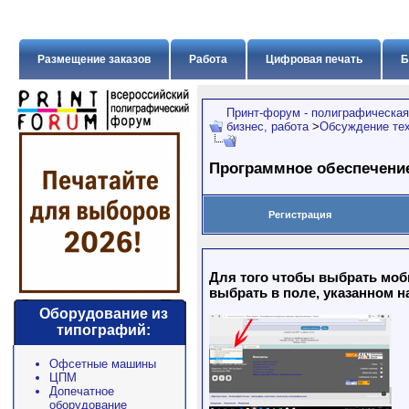
Размещение заказов
Работа
Цифровая печать
Б
Принт-форум - полиграфическая
бизнес, работа
>
Обсуждение тех
Программное обеспечени
Регистрация
Для того чтобы выбрать моб
выбрать в поле, указанном н
Оборудование из
типографий:
Офсетные машины
ЦПМ
Допечатное
оборудование