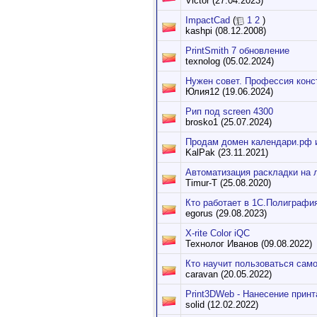
Victor (27.04.2023)
ImpactCad
(
1
2
)
kashpi (08.12.2008)
PrintSmith 7 обновление
texnolog (05.02.2024)
Нужен совет. Профессия конст
Юлия12 (19.06.2024)
Рип под screen 4300
brosko1 (25.07.2024)
Продам домен календари.рф 
KalPak (23.11.2021)
Автоматизация раскладки на 
Timur-T (25.08.2020)
Кто работает в 1C.Полигpафи
egorus (29.08.2023)
X-rite Color iQC
Технолог Иванов (09.08.2022)
Кто научит пользоваться сам
caravan (20.05.2022)
Print3DWeb - Нанесение принт
solid (12.02.2022)