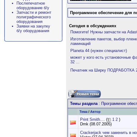
Послепечатное
оборудование б/у
Запчасти и ремонт
Программное обеспечение для п
полиграфического
оборудования
Сегодня в обсуждениях
Заявки на закупку
б/у оборудования
Помогите! Нужны запчасти на Adast
Изготовление пакетов, выбор плен
ламинаций
Planeta 44 (нужен специалист)
может у кого есть установочные фа
32 ...
Печатник на Ширку ПОДРАБОТКА 27
Темы раздела
: Программное обес
Тема
/
Автор
Print Smith....
(
1
2
)
Dmk (08.07.2005)
Crackerjack чем заменить в н