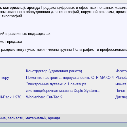
, материалы), аренда
Продажа цифровых и офсетных печатных машин, 
промышленного оборудования для типографий, наружной рекламы, произ
 типографий.
ний в различных подразделах
дмет продажи
м разделе могут участники - члены группы Полиграфист и профессионал
Конструктор (удаленная работа)
Изгото
нтеру
Помогите настроить, переустановить СТР МАКО 4
Planet
Электронные путёвки с 1 сентября
может 
листоподборочная машина Duplo System...
Печат
-Pack H970...
Wohlenberg Cut-Tec 9...
Диспе
ние, запчасти, материалы), аренда