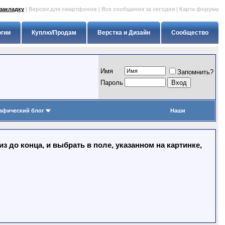
закладку
|
Версия для смартфонов
|
Все сообщения за сегодня
|
Карта форума
огии
Куплю/Продам
Верстка и Дизайн
Сообщество
Имя
Запомнить?
Пapoль
афический блог
Наши
 до конца, и выбрать в поле, указанном на картинке,