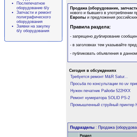
Послепечатное
оборудование б/у
Продажа (оборудование, запчасти
Запчасти и ремонт
нового и бывшего в употреблении 
полиграфического
Европы
и предложения российских
оборудования
Заявки на закупку
Правила раздела:
б/у оборудования
- запрещено дублирование сообще
- в заголовках тем указывайте пре
- публиковать объявления в данно
Сегодня в обсуждениях
Требуется ремонт M&R Satur...
Просьба по консультации по uv при
Нужен печатник Райоби 522HXX
Ремонт нумератора SOLID PS-2
Промышленный струйный принтер Hi
Подразделы
: Продажа (оборудова
Раздел