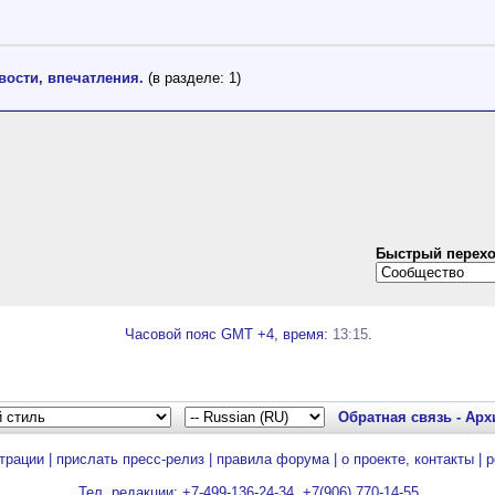
вости, впечатления.
(в разделе: 1)
Быстрый перех
Часовой пояс GMT +4, время:
13:15
.
Обратная связь
-
Арх
трации
|
прислать пресс-релиз
|
правила форума
|
о проекте, контакты
|
р
Тел. редакции: +7-499-136-24-34, +7(906) 770-14-55