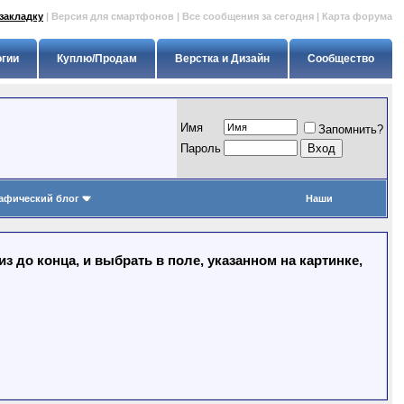
закладку
|
Версия для смартфонов
|
Все сообщения за сегодня
|
Карта форума
огии
Куплю/Продам
Верстка и Дизайн
Сообщество
Имя
Запомнить?
Пapoль
афический блог
Наши
 до конца, и выбрать в поле, указанном на картинке,