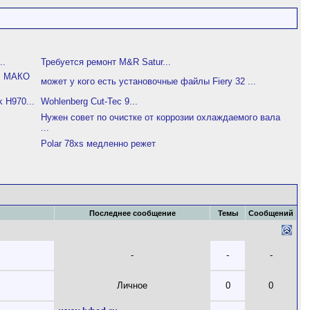
..
Требуется ремонт M&R Satur...
ТР МАКО
может у кого есть установочные файлы Fiery 32 ...
 H970...
Wohlenberg Cut-Tec 9...
Нужен совет по очистке от коррозии охлаждаемого вала
...
Polar 78xs медленно режет
Последнее сообщение
Темы
Сообщений
-
-
-
Личное
0
0