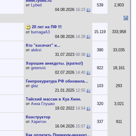
www.lybed.ru
от
Lybed
539
2,803
04.08.2026
16:23
20 лет на ПФ !!!
15,119
333,958
от
bumagaA3
04.08.2026
14:28
Кто "косячит" и...
от
aleksi
390
33,035
31.07.2023
00:38
Хорошие анекдоты. (кратко!)
от
greenvis
922
18,161
02.07.2026
14:40
Генпрокуратура РФ обновила...
от
glaz
103
293
21.01.2025
12:55
Тайский массаж в Хуа Хине.
от
Анна Глушко
320
3,021
19.02.2022
14:54
Конструктор
от
Харитон
337
911
16.04.2026
15:07
Как оплатить Премиум-аккаунт...