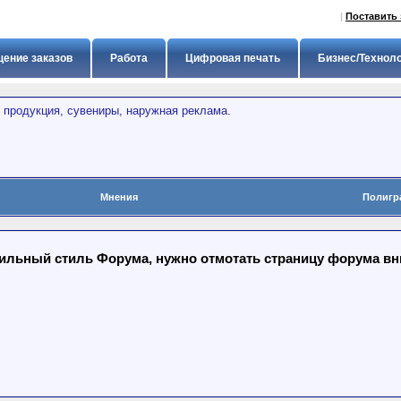
|
Поставить 
ение заказов
Работа
Цифровая печать
Бизнес/Технол
 продукция, сувениры, наружная реклама.
Мнения
Полигр
льный стиль Форума, нужно отмотать страницу форума вниз