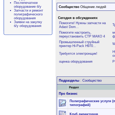
Послепечатное
оборудование б/у
Сообщество
Общение людей
Запчасти и ремонт
полиграфического
Сегодня в обсуждениях
оборудования
Заявки на закупку
Помогите! Нужны запчасти на
Т
б/у оборудования
Adast Dom...
Помогите настроить,
м
переустановить СТР МАКО 4
ф
Промышленный струйный
W
принтер Hi-Pack H970...
Н
Требуется электронщик!
о
оценка оборудования
P
Подразделы
: Сообщество
Раздел
Про бизнес
Полиграфические услуги (
типографий)
Клуб директоров