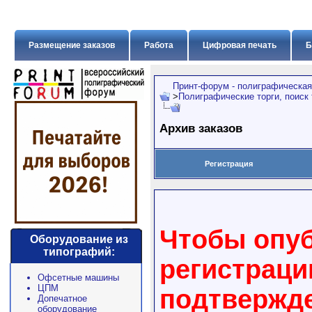
Размещение заказов
Работа
Цифровая печать
Б
Принт-форум - полиграфическая
>
Полиграфические торги, поиск
Архив заказов
Регистрация
Чтобы опуб
Оборудование из
типографий:
регистраци
Офсетные машины
ЦПМ
подтвержде
Допечатное
оборудование