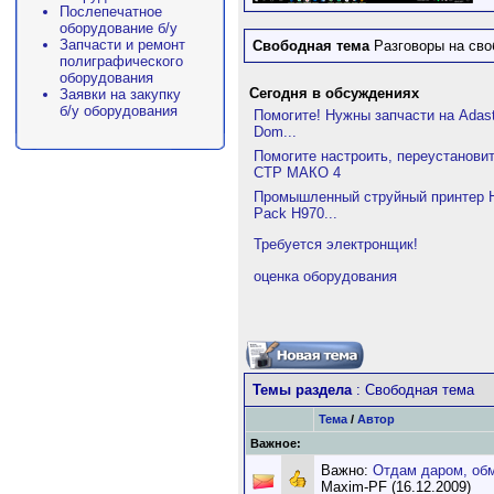
Послепечатное
оборудование б/у
Запчасти и ремонт
Свободная тема
Разговоры на сво
полиграфического
оборудования
Сегодня в обсуждениях
Заявки на закупку
б/у оборудования
Помогите! Нужны запчасти на Adas
Dom...
Помогите настроить, переустанови
СТР МАКО 4
Промышленный струйный принтер H
Pack H970...
Требуется электронщик!
оценка оборудования
Темы раздела
: Свободная тема
Тема
/
Автор
Важное:
Важно:
Отдам даром, об
Maxim-PF (16.12.2009)