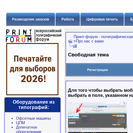
Размещение заказов
Работа
Цифровая печать
Б
Принт-форум - полиграфическая
>
Про нас с вами
Свободная тема
Регистрация
Для того чтобы выбрать моб
выбрать в поле, указанном н
Оборудование из
типографий:
Офсетные машины
ЦПМ
Допечатное
оборудование