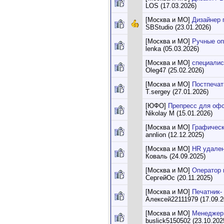
LOS (17.03.2026)
[Москва и МО]
Дизайнер 
SBStudio (23.01.2026)
[Москва и МО]
Ручные оп
lenka (05.03.2026)
[Москва и МО]
специалис
Oleg47 (25.02.2026)
[Москва и МО]
Постпечат
T.sergey (27.01.2026)
[ЮФО]
Препресс для офс
Nikolay M (15.01.2026)
[Москва и МО]
Графическ
annlion (12.12.2025)
[Москва и МО]
HR удале
Коваль (24.09.2025)
[Москва и МО]
Оператор 
СергейОс (20.11.2025)
[Москва и МО]
Печатник-
Алексей22111979 (17.09.2
[Москва и МО]
Менеджер 
buslick5150502 (23.10.202