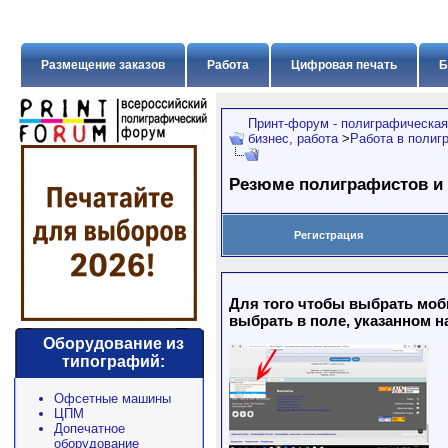
Размещение заказов
Работа
Цифровая печать
Б
Принт-форум - полиграфическая
бизнес, работа
>
Работа в полиг
Резюме полиграфистов и
Регистрация
Для того чтобы выбрать моб
выбрать в поле, указанном н
Оборудование из
типографий:
Офсетные машины
ЦПМ
Допечатное
оборудование