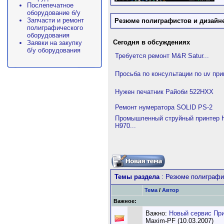
Послепечатное
оборудование б/у
Запчасти и ремонт
Резюме полиграфистов и дизайн
полиграфического
оборудования
Сегодня в обсуждениях
Заявки на закупку
б/у оборудования
Требуется ремонт M&R Satur...
Просьба по консультации по uv при
Нужен печатник Райоби 522HXX
Ремонт нумератора SOLID PS-2
Промышленный струйный принтер H
H970...
Темы раздела
: Резюме полиграфи
Тема
/
Автор
Важное:
Важно:
Новый сервис Пр
Maxim-PF (10.03.2007)