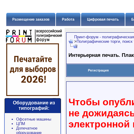
Размещение заказов
Работа
Цифровая печать
Б
Принт-форум - полиграфическая
>
Полиграфические торги, поиск
Интерьерная печать. Плак
Регистрация
Чтобы опубли
Оборудование из
типографий:
не дожидаяс
Офсетные машины
электронной
ЦПМ
Допечатное
оборудование