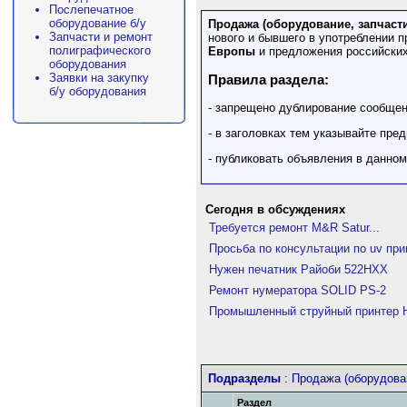
Послепечатное
оборудование б/у
Продажа (оборудование, запчасти
Запчасти и ремонт
нового и бывшего в употреблении 
полиграфического
Европы
и предложения российских
оборудования
Заявки на закупку
Правила раздела:
б/у оборудования
- запрещено дублирование сообще
- в заголовках тем указывайте пре
- публиковать объявления в данно
Сегодня в обсуждениях
Требуется ремонт M&R Satur...
Просьба по консультации по uv при
Нужен печатник Райоби 522HXX
Ремонт нумератора SOLID PS-2
Промышленный струйный принтер Hi
Подразделы
: Продажа (оборудова
Раздел