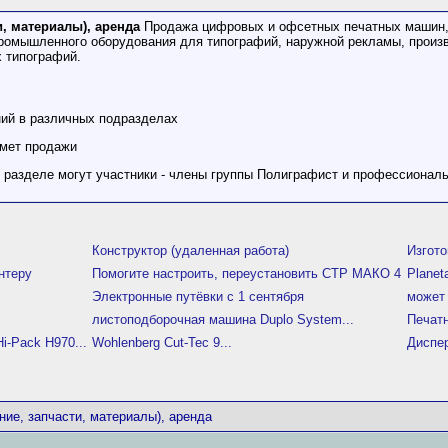
, материалы), аренда
Продажа цифровых и офсетных печатных машин, 
промышленного оборудования для типографий, наружной рекламы, произ
 типографий.
ний в различных подразделах
дмет продажи
м разделе могут участники - члены группы Полиграфист и профессионал
Конструктор (удаленная работа)
Изгото
нтеру
Помогите настроить, переустановить СТР МАКО 4
Planet
Электронные путёвки с 1 сентября
может 
листоподборочная машина Duplo System...
Печат
-Pack H970...
Wohlenberg Cut-Tec 9...
Диспе
ние, запчасти, материалы), аренда