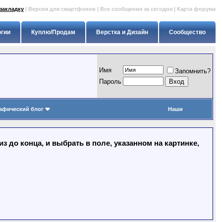
закладку
|
Версия для смартфонов
|
Все сообщения за сегодня
|
Карта форума
огии
Куплю/Продам
Верстка и Дизайн
Сообщество
Имя
Запомнить?
Пapoль
афический блог
Наши
 до конца, и выбрать в поле, указанном на картинке,