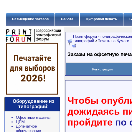
Размещение заказов
Работа
Цифровая печать
Б
Принт-форум - полиграфическая
типографий
>
Печать на бумаге
Заказы на офсетную печа
Регистрация
Чтобы опубли
Оборудование из
типографий:
дожидаясь пи
Офсетные машины
пройдите
по 
ЦПМ
Допечатное
оборудование