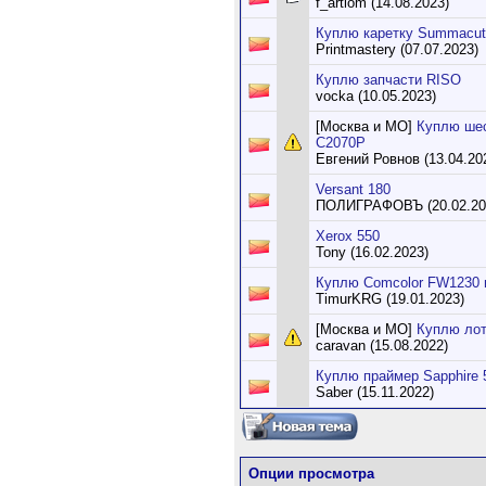
f_artiom (14.08.2023)
Куплю каретку Summacut
Printmastery (07.07.2023)
Куплю запчасти RISO
vocka (10.05.2023)
[Москва и МО]
Куплю шес
C2070P
Евгений Ровнов (13.04.20
Versant 180
ПОЛИГРАФОВЪ (20.02.20
Xerox 550
Tony (16.02.2023)
Куплю Comcolor FW1230 
TimurKRG (19.01.2023)
[Москва и МО]
Куплю лот
caravan (15.08.2022)
Куплю праймер Sapphire 
Saber (15.11.2022)
Опции просмотра