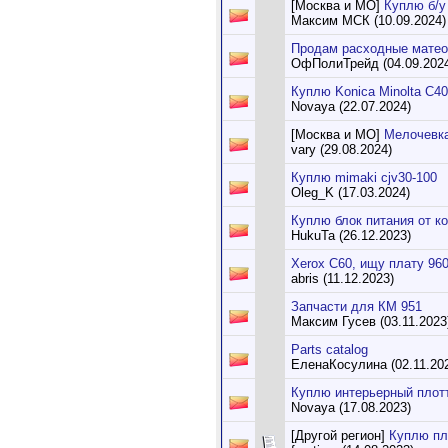
[Москва и МО]
Куплю б/у
Максим МСК (10.09.2024)
Продам расходные матео
ОфПолиТрейд (04.09.202
Куплю Konica Minolta C4
Novaya (22.07.2024)
[Москва и МО]
Мелочевк
vary (29.08.2024)
Куплю mimaki cjv30-100
Oleg_K (17.03.2024)
Куплю блок питания от к
HukuTa (26.12.2023)
Xerox С60, ищу плату 96
abris (11.12.2023)
Запчасти для КМ 951
Максим Гусев (03.11.2023
Parts catalog
ЕленаКосулина (02.11.20
Куплю интерьерный плот
Novaya (17.08.2023)
[Другой регион]
Куплю пл