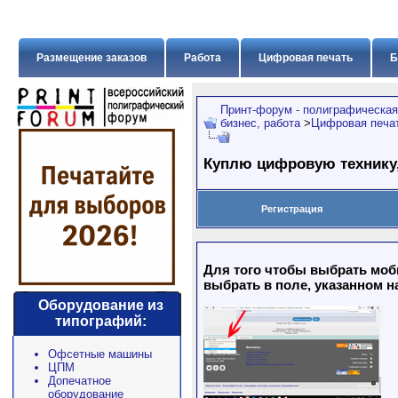
Размещение заказов
Работа
Цифровая печать
Б
Принт-форум - полиграфическая
бизнес, работа
>
Цифровая печат
Куплю цифровую технику,
Регистрация
Для того чтобы выбрать моб
выбрать в поле, указанном н
Оборудование из
типографий:
Офсетные машины
ЦПМ
Допечатное
оборудование