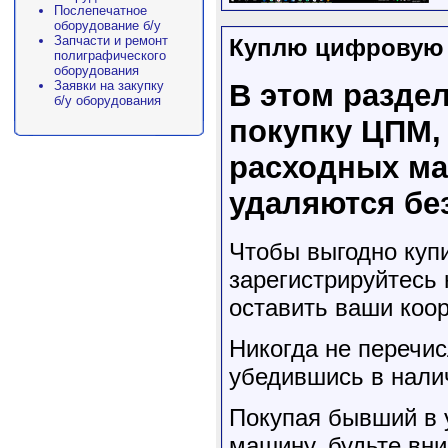
Послепечатное
оборудование б/у
Запчасти и ремонт
Куплю цифровую т
полиграфического
оборудования
Заявки на закупку
В этом раздел
б/у оборудования
покупку ЦПМ, 
расходных ма
удаляются бе
Чтобы выгодно куп
зарегистрируйтесь 
оставить ваши коор
Никогда не перечи
убедившись в налич
Покупая бывший в 
машину, будьте вни