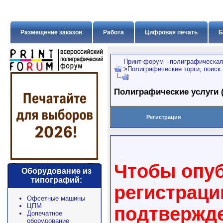
Размещение заказов
Работа
Цифровая печать
Б
Принт-форум - полиграфическая
>
Полиграфические торги, поиск
Полиграфические услуги 
Регистрация
Чтобы опуб
Оборудование из
типографий:
регистраци
Офсетные машины
ЦПМ
подтвержде
Допечатное
оборудование