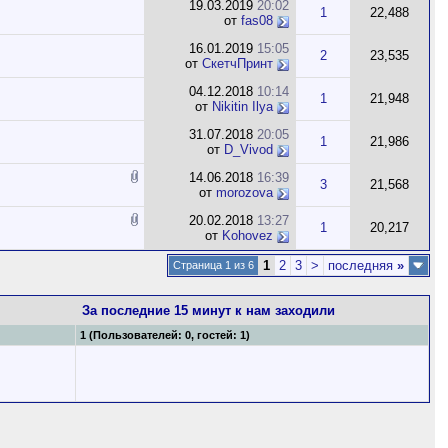
19.03.2019
20:02
1
22,488
от
fas08
16.01.2019
15:05
2
23,535
от
СкетчПринт
04.12.2018
10:14
1
21,948
от
Nikitin Ilya
31.07.2018
20:05
1
21,986
от
D_Vivod
14.06.2018
16:39
3
21,568
от
morozova
20.02.2018
13:27
1
20,217
от
Kohovez
1
2
3
>
последняя
»
Страница 1 из 6
За последние 15 минут к нам заходили
1 (Пользователей: 0, гостей: 1)