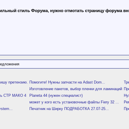
льный стиль Форума, нужно отмотать страницу форума вниз
редложения
пишу претензию.
Помогите! Нужны запчасти на Adast Dom...
Тр
Изготовление пакетов, выбор пленки для ламинаций
Пр
ить СТР МАКО 4
Planeta 44 (нужен специалист)
Ну
может у кого есть установочные файлы Fiery 32 ...
Ре
stem...
Печатник на Ширку ПОДРАБОТКА 27.07-25...
Пр