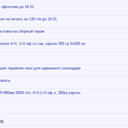
м офсетная до 26.01
но на печать на 130 г/м до 24.01
стовка на сборный тираж
)
зитки 4+0, 1+0 оф.гл.лак, картон 300 гр 5х500 шт
ем тиражное окно для карманного календаря
лакаты
5*480мм 5000 л/п, 4+0,1+0 оф.л, 300гр.картон
9)