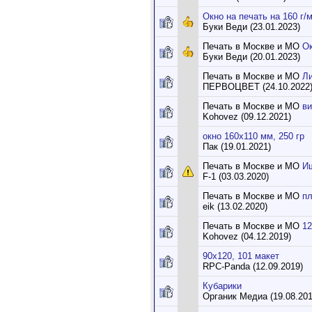
Окно на печать на 160 г/
Буки Веди (23.01.2023)
Печать в Москве и МО
Ок
Буки Веди (20.01.2023)
Печать в Москве и МО
Ли
ПЕРВОЦВЕТ (24.10.2022
Печать в Москве и МО
ви
Kohovez (09.12.2021)
окно 160х110 мм, 250 гр
Пак (19.01.2021)
Печать в Москве и МО
Ищ
F-1 (03.03.2020)
Печать в Москве и МО
п
eik (13.02.2020)
Печать в Москве и МО
12
Kohovez (04.12.2019)
90х120, 101 макет
RPC-Panda (12.09.2019)
Кубарики
Органик Медиа (19.08.201