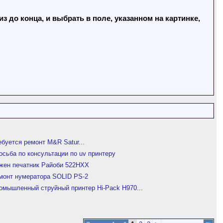
 до конца, и выбрать в поле, указанном на картинке,
ебуется ремонт M&R Satur...
осьба по консультации по uv принтеру
жен печатник Райоби 522HXX
монт нумератора SOLID PS-2
омышленный струйный принтер Hi-Pack H970...