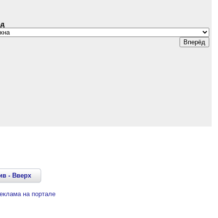
од
ив
-
Вверх
еклама на портале