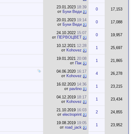
23.01.2023
18:39
0
17,153
от
Буки Веди
20.01.2023
19:14
0
17,088
от
Буки Веди
24.10.2022
15:07
0
19,957
от
ПЕРВОЦВЕТ
10.12.2021
12:28
1
25,697
от
Kohovez
19.01.2021
20:08
1
21,865
от
Пак
04.06.2020
16:17
4
26,278
от
Kohovez
16.02.2020
14:36
1
23,215
от
pavlino
04.12.2019
18:17
1
23,434
от
Kohovez
21.10.2019
16:03
2
24,855
от
electroprint
19.08.2019
19:05
1
23,952
от
road_jack