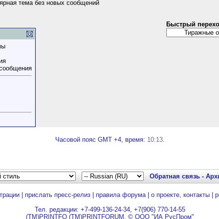
ярная тема без новых сообщений
Быстрый перех
мы
ия
 сообщения
Часовой пояс GMT +4, время:
10:13
.
Обратная связь
-
Арх
трации
|
прислать пресс-релиз
|
правила форума
|
о проекте, контакты
|
р
Тел. редакции: +7-499-136-24-34, +7(906) 770-14-55
(TM)PRINTFO (TM)PRINTFORUM, © ООО "ИА РусПром"