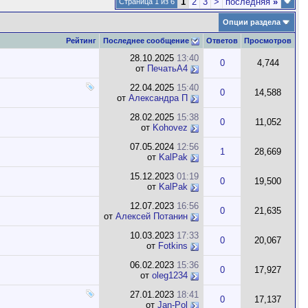
1
2
3
>
последняя
»
Страница 1 из 6
Опции раздела
Рейтинг
Последнее сообщение
Ответов
Просмотров
28.10.2025
13:40
0
4,744
от
ПечатьА4
22.04.2025
15:40
0
14,588
от
Александра П
28.02.2025
15:38
0
11,052
от
Kohovez
07.05.2024
12:56
1
28,669
от
KalPak
15.12.2023
01:19
0
19,500
от
KalPak
12.07.2023
16:56
0
21,635
от
Алексей Потанин
10.03.2023
17:33
0
20,067
от
Fotkins
06.02.2023
15:36
0
17,927
от
oleg1234
27.01.2023
18:41
0
17,137
от
Jan-Pol