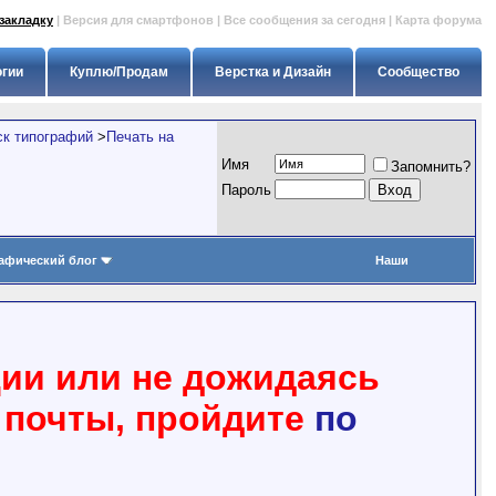
закладку
|
Версия для смартфонов
|
Все сообщения за сегодня
|
Карта форума
огии
Куплю/Продам
Верстка и Дизайн
Сообщество
ск типографий
>
Печать на
Имя
Запомнить?
Пapoль
афический блог
Наши
ции или не дожидаясь
 почты, пройдите
по