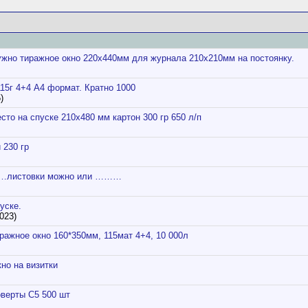
жно тиражное окно 220х440мм для журнала 210х210мм на постоянку.
115г 4+4 А4 формат. Кратно 1000
)
сто на спуске 210х480 мм картон 300 гр 650 л/п
 230 гр
……листовки можно или ………
уске.
023)
ражное окно 160*350мм, 115мат 4+4, 10 000л
но на визитки
верты С5 500 шт