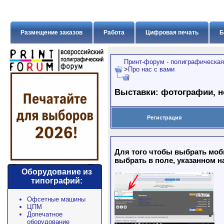
Размещение заказов
Работа
Цифровая печать
Б
Принт-форум - полиграфическая
>
Про нас с вами
Выставки: фотографии, н
Регистрация
Для того чтобы выбрать моб
выбрать в поле, указанном н
Оборудование из
типографий:
Офсетные машины
ЦПМ
Допечатное
оборудование