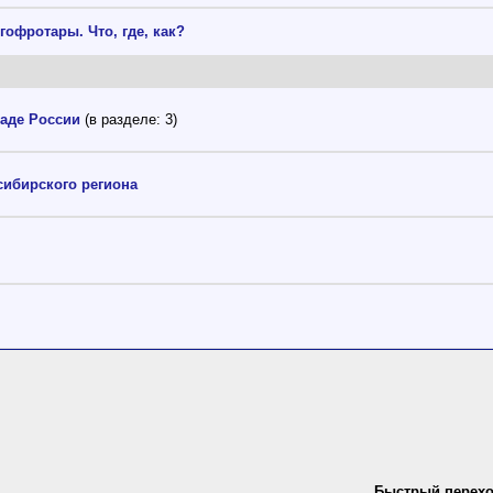
офротары. Что, где, как?
аде России
(в разделе: 3)
сибирского региона
Быстрый перех