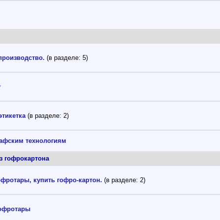
производство.
(в разделе: 5)
у
этикетка
(в разделе: 2)
рафским технологиям
из гофрокартона
офротары, купить гофро-картон.
(в разделе: 2)
гофротары