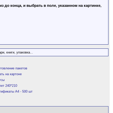
 до конца, и выбрать в поле, указанном на картинке,
и, книги, упаковка...
отовление пакетов
ать на картоне
усы
лет 240*210
тификаты A4 - 500 шт