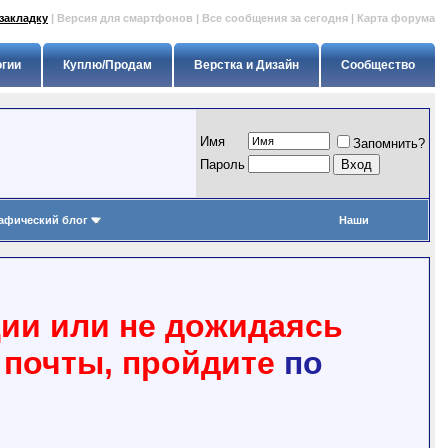
закладку
|
Версия для смартфонов
|
Все сообщения за сегодня
|
Карта форума
огии
Куплю/Продам
Верстка и Дизайн
Сообщество
Имя
Запомнить?
Пapoль
афический блог
Наши
ции или не дожидаясь
 почты, пройдите
по