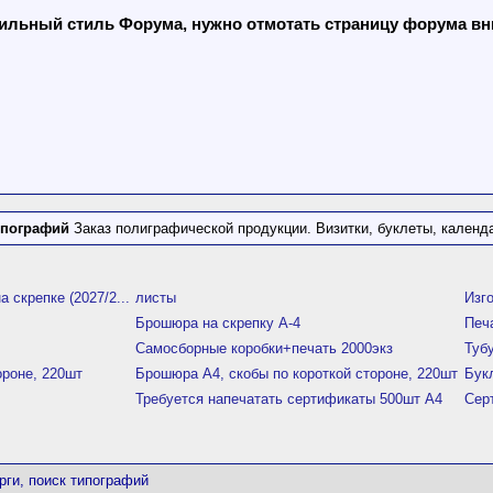
льный стиль Форума, нужно отмотать страницу форума вниз
ипографий
Заказ полиграфической продукции. Визитки, буклеты, календар
 скрепке (2027/2...
листы
Изг
Брошюра на скрепку А-4
Печ
Самосборные коробки+печать 2000экз
Туб
ороне, 220шт
Брошюра А4, скобы по короткой стороне, 220шт
Бук
Требуется напечатать сертификаты 500шт А4
Сер
рги, поиск типографий