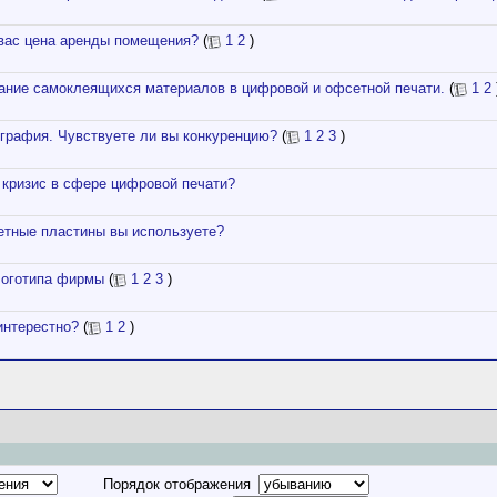
вас цена аренды помещения?
(
1
2
)
ание самоклеящихся материалов в цифровой и офсетной печати.
(
1
2
играфия. Чувствуете ли вы конкуренцию?
(
1
2
3
)
 кризис в сфере цифровой печати?
етные пластины вы используете?
логотипа фирмы
(
1
2
3
)
интерестно?
(
1
2
)
Порядок отображения