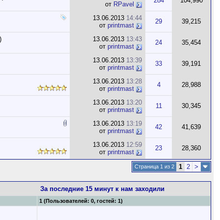
284
104,990
от
RPavel
13.06.2013
14:44
29
39,215
от
printmast
)
13.06.2013
13:43
24
35,454
от
printmast
13.06.2013
13:39
33
39,191
от
printmast
13.06.2013
13:28
4
28,988
от
printmast
13.06.2013
13:20
11
30,345
от
printmast
13.06.2013
13:19
42
41,639
от
printmast
13.06.2013
12:59
23
28,360
от
printmast
1
2
>
Страница 1 из 2
За последние 15 минут к нам заходили
1 (Пользователей: 0, гостей: 1)