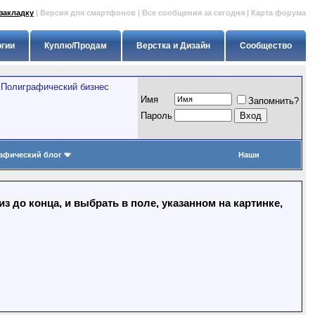
закладку
|
Версия для смартфонов
|
Все сообщения за сегодня
|
Карта форума
огии
Куплю/Продам
Верстка и Дизайн
Сообщество
>
Полиграфический бизнес
Имя
Запомнить?
Пapoль
афический блог
Наши
 до конца, и выбрать в поле, указанном на картинке,