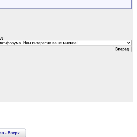
од
ив
-
Вверх