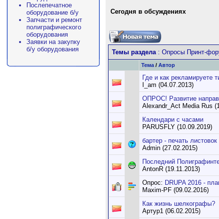
Послепечатное
Сегодня в обсуждениях
оборудование б/у
Запчасти и ремонт
полиграфического
оборудования
Заявки на закупку
б/у оборудования
Темы раздела
: Опросы Принт-фор
Тема
/
Автор
Где и как рекламируете 
I_am (04.07.2013)
ОПРОС! Развитие направл
Alexandr_Act Media Rus (
Календари с часами
PARUSFLY (10.09.2019)
бартер - печать листовок
Admin (27.02.2015)
Последний Полиграфинт
AntonR (19.11.2013)
Опрос:
DRUPA 2016 - пла
Maxim-PF (09.02.2016)
Как жизнь шелкографы?
Артур1 (06.02.2015)