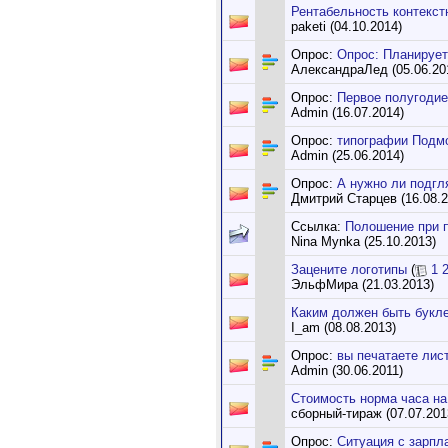
Рентабельность контекст
paketi (04.10.2014)
Опрос:
Опрос: Планирует
АлександраЛед (05.06.20
Опрос:
Первое полугодие 
Admin (16.07.2014)
Опрос:
типографии Подм
Admin (25.06.2014)
Опрос:
А нужно ли подгл
Дмитрий Старцев (16.08.2
Ссылка:
Полошение при 
Nina Mynka (25.10.2013)
Зацените логотипы
(
1
ЭльфМира (21.03.2013)
Каким должен быть букл
I_am (08.08.2013)
Опрос:
вы печатаете лис
Admin (30.06.2011)
Стоимость норма часа на 
сборный-тираж (07.07.201
Опрос:
Ситуация с зарпл