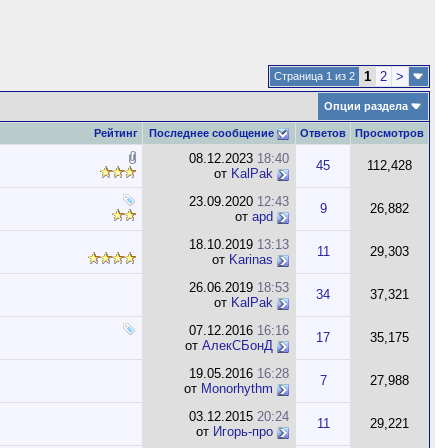
1
2
>
Страница 1 из 2
Опции раздела
Рейтинг
Последнее сообщение
Ответов
Просмотров
08.12.2023
18:40
45
112,428
от
KalPak
23.09.2020
12:43
9
26,882
от
apd
18.10.2019
13:13
11
29,303
от
Karinas
26.06.2019
18:53
34
37,321
от
KalPak
07.12.2016
16:16
17
35,175
от
АлекСБонД
19.05.2016
16:28
7
27,988
от
Monorhythm
03.12.2015
20:24
11
29,221
от
Игорь-про