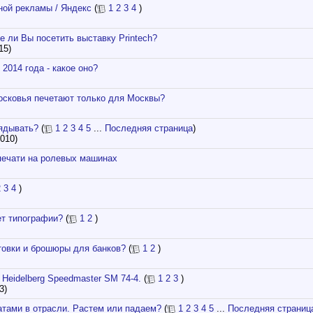
ной рекламы / Яндекс
(
1
2
3
4
)
е ли Вы посетить выставку Printech?
15)
2014 года - какое оно?
осковья печетают только для Москвы?
ядывать?
(
1
2
3
4
5
...
Последняя страница
)
010)
печати на ролевых машинах
2
3
4
)
ет типографии?
(
1
2
)
товки и брошюры для банков?
(
1
2
)
Heidelberg Speedmaster SM 74-4.
(
1
2
3
)
3)
атами в отрасли. Растем или падаем?
(
1
2
3
4
5
...
Последняя страниц