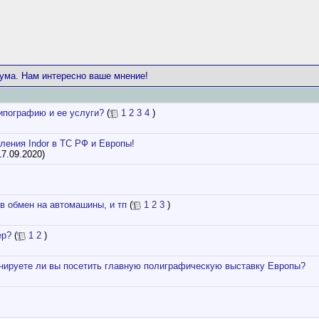
ума. Нам интересно ваше мнение!
типографию и ее услуги?
(
1
2
3
4
)
ения Indor в ТС РФ и Европы!
17.09.2020)
 в обмен на автомашины, и тп
(
1
2
3
)
ер?
(
1
2
)
нируете ли вы посетить главную полиграфическую выставку Европы?