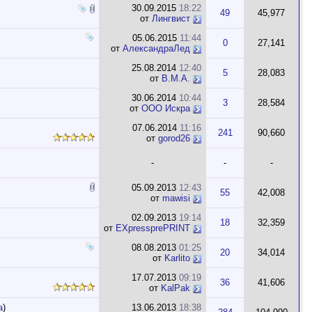
30.09.2015
18:22
49
45,977
от
Лингвист
05.06.2015
11:44
0
27,141
от
АлександраЛед
25.08.2014
12:40
5
28,083
от
B.M.A.
30.06.2014
10:44
3
28,584
от
ООО Искра
07.06.2014
11:16
241
90,660
от
gorod26
-
-
-
05.09.2013
12:43
55
42,008
от
mawisi
02.09.2013
19:14
18
32,359
от
EXpressprePRINT
08.08.2013
01:25
20
34,014
от
Karlito
17.07.2013
09:19
36
41,606
от
KalPak
а
)
13.06.2013
18:38