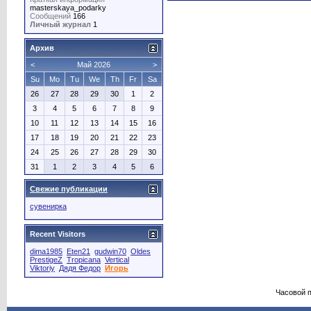
masterskaya_podarky
Сообщений
166
Личный журнал
1
Архив
<
Май 2026
>
Su
Mo
Tu
We
Th
Fr
Sa
26
27
28
29
30
1
2
3
4
5
6
7
8
9
10
11
12
13
14
15
16
17
18
19
20
21
22
23
24
25
26
27
28
29
30
31
1
2
3
4
5
6
Свежие публикации
сувенирка
Recent Visitors
dima1985
Eten21
gudwin70
Oldes
PrestigeZ
Tropicana
Vertical
Viktoriy
Дядя Федор
Игорь
Часовой 