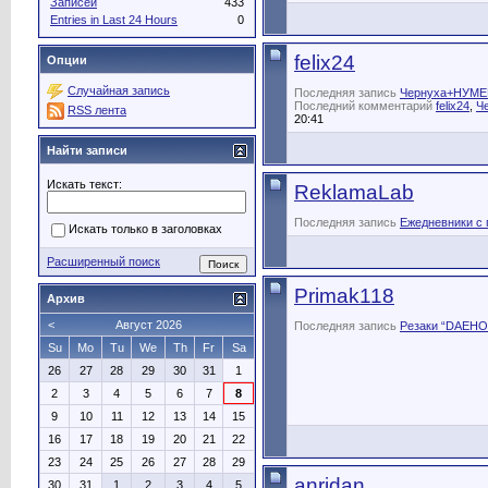
Записей
433
Entries in Last 24 Hours
0
felix24
Опции
Случайная запись
Последняя запись
Чернуха+НУМ
Последний комментарий
felix24
,
Ч
RSS лента
20:41
Найти записи
Искать текст:
ReklamaLab
Последняя запись
Ежедневники с 
Искать только в заголовках
Расширенный поиск
Primak118
Архив
<
Август 2026
Последняя запись
Резаки “DAEHO
Su
Mo
Tu
We
Th
Fr
Sa
26
27
28
29
30
31
1
2
3
4
5
6
7
8
9
10
11
12
13
14
15
16
17
18
19
20
21
22
23
24
25
26
27
28
29
anridan
30
31
1
2
3
4
5