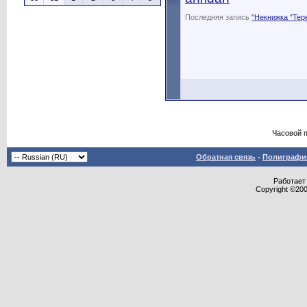
Последняя запись
"Некнижка "Тер
Часовой 
Обратная связь
-
Полиграфия
Работает 
Copyright ©2000