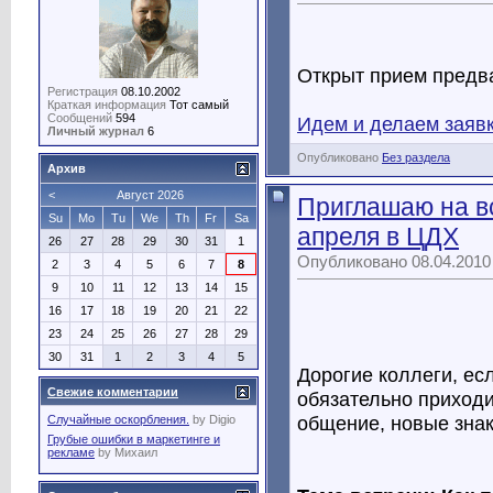
Открыт прием предв
Регистрация
08.10.2002
Краткая информация
Тот самый
Сообщений
594
Идем и делаем заяв
Личный журнал
6
Опубликовано
Без раздела
Архив
<
Август 2026
Приглашаю на вс
Su
Mo
Tu
We
Th
Fr
Sa
апреля в ЦДХ
26
27
28
29
30
31
1
Опубликовано 08.04.2010
2
3
4
5
6
7
8
9
10
11
12
13
14
15
16
17
18
19
20
21
22
23
24
25
26
27
28
29
30
31
1
2
3
4
5
Дорогие коллеги, ес
Свежие комментарии
обязательно приходи
общение, новые знак
Случайные оскорбления.
by
Digio
Грубые ошибки в маркетинге и
рекламе
by
Михаил