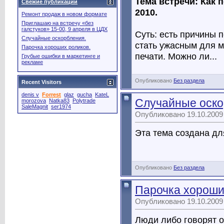
Тема встречи: Как 
Свежие публикации
2010.
Ремонт продаж в новом формате
Приглашаю на встречу «без
галстуков» 15-00, 9 апреля в ЦДХ
Суть: есть причины 
Случайные оскорбления.
стать ужасным для 
Парочка хороших роликов.
печати. Можно ли...
Грубые ошибки в маркетинге и
рекламе
Опубликовано
Без раздела
Recent Visitors
denis v
Forrest
glaz
gucha
KateL
Случайные оско
morozova
Natka83
Polytrade
SaleMagnit
ser1974
Опубликовано 19.10.2009
Эта тема создана дл
Опубликовано
Без раздела
Парочка хороши
Опубликовано 19.10.2009
Люди либо говорят о