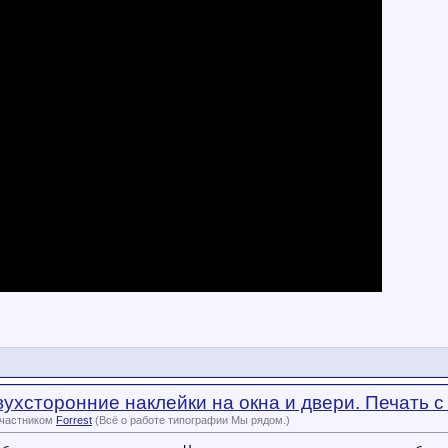
вухсторонние наклейки на окна и двери. Печать с
участником
Forrest
(Всё о работе типографии Мы рядом.)