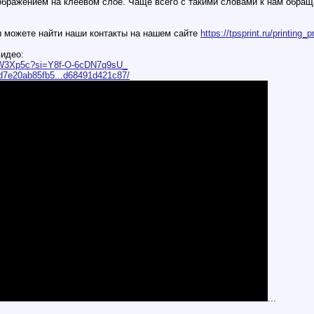
ображением на клеевом слое. Чаще всего с такими словами к нам обращ
вы можете найти наши контакты на нашем сайте
https://tpsprint.ru/printing_p
видео:
P1W3Xp5c?si=Y8f-O-6cDN7q9sU_
o/d7e20ab85fb5...d68491d421c87/
...