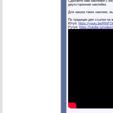
Сделайте нам наклейки с из
двухсторонние наклейки.
Для заказа таких наклеек, 
По традиции две ссылки на 
Ютуб:
https://youtu.be/RIh
Рутуб:
https://rutube.ru/vide