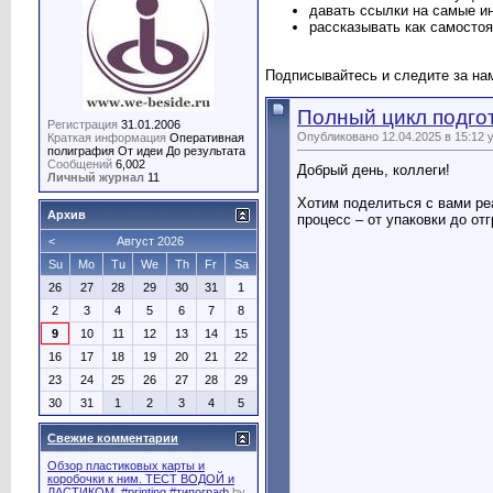
давать ссылки на самые ин
рассказывать как самостоя
Подписывайтесь и следите за нам
Полный цикл подгот
Регистрация
31.01.2006
Опубликовано 12.04.2025 в 15:12 
Краткая информация
Оперативная
полиграфия От идеи До результата
Сообщений
6,002
Добрый день, коллеги!
Личный журнал
11
Хотим поделиться с вами реа
Архив
процесс – от упаковки до отг
<
Август 2026
Su
Mo
Tu
We
Th
Fr
Sa
26
27
28
29
30
31
1
2
3
4
5
6
7
8
9
10
11
12
13
14
15
16
17
18
19
20
21
22
23
24
25
26
27
28
29
30
31
1
2
3
4
5
Свежие комментарии
Обзор пластиковых карты и
коробочки к ним. ТЕСТ ВОДОЙ и
ЛАСТИКОМ. #printing #типограф
by