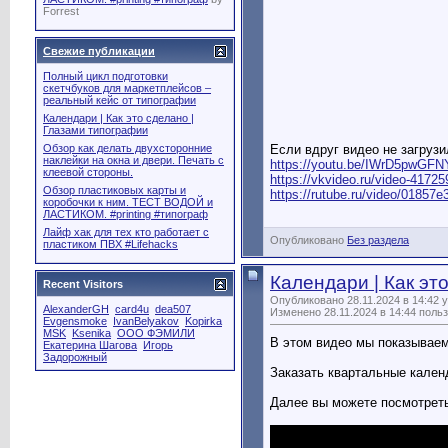
Forrest
Свежие публикации
Полный цикл подготовки
скетчбуков для маркетплейсов –
реальный кейс от типографии
Календари | Как это сделано |
Глазами типографии
Если вдруг видео не загрузи
Обзор как делать двухсторонние
наклейки на окна и двери. Печать с
https://youtu.be/IWrD5pwGFN
клеевой стороны.
https://vkvideo.ru/video-417
Обзор пластиковых карты и
https://rutube.ru/video/01857
коробочки к ним. ТЕСТ ВОДОЙ и
ЛАСТИКОМ. #printing #типограф
Лайф хак для тех кто работает с
Опубликовано
Без раздела
пластиком ПВХ #Lifehacks
Календари | Как эт
Recent Visitors
Опубликовано 28.11.2024 в 14:42 
AlexanderGH
card4u
dea507
Изменено 28.11.2024 в 14:44 поль
Evgensmoke
IvanBelyakov
Kopirka
MSK
Ksenika
OOO ФЭМИЛИ
В этом видео мы показываем
Екатерина Шагова
Игорь
Задорожный
Заказать квартальные кален
Далее вы можете посмотреть