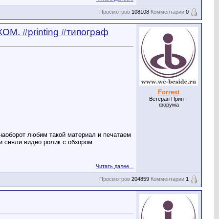
Просмотров
108108
Комментарии
0
ОМ. #printing #типограф
Forrest
Ветеран Принт-
форума
 наоборот любим такой материал и печатаем
и сняли видео ролик с обзором.
Читать далее...
Просмотров
204859
Комментарии
1