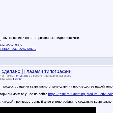
лось, то ссылки на альтернативные видео хостинги:
Y
25949_456239089
e300b4a...e473eeb77dd79/
...
о сделано | Глазами типографии
участником
Forrest
(Всё о работе типографии Мы рядом.)
зователем
Forrest
 процесс создания квартального календаря на производстве нашей типо
дари вы можете у нас на сайте
https://tpsprint.ru/printing_product...erly_cal
 каждый производственный цикл в типографии по созданию квартальног