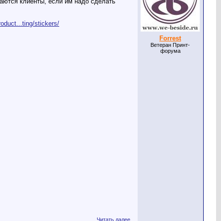
аются клиенты, если им надо сделать
roduct...ting/stickers/
Forrest
Ветеран Принт-
форума
Читать далее...