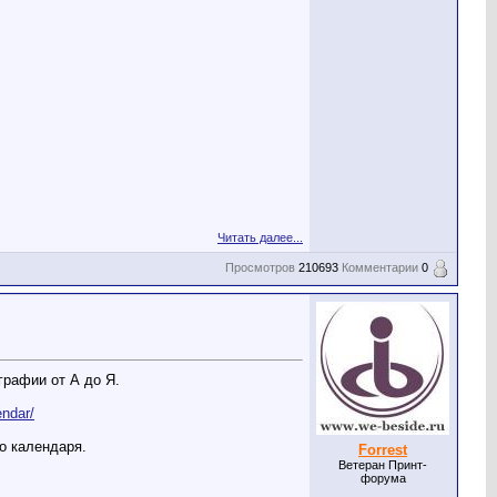
Читать далее...
Просмотров
210693
Комментарии
0
графии от А до Я.
endar/
о календаря.
Forrest
Ветеран Принт-
форума