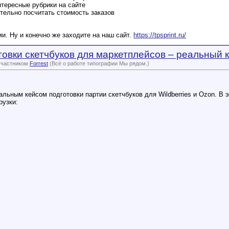
тересные рубрики на сайте
тельно посчитать стоимость заказов
и. Ну и конечно же заходите на наш сайт.
https://tpsprint.ru/
овки скетчбуков для маркетплейсов – реальный 
участником
Forrest
(Всё о работе типографии Мы рядом.)
льным кейсом подготовки партии скетчбуков для Wildberries и Ozon. В 
рузки: