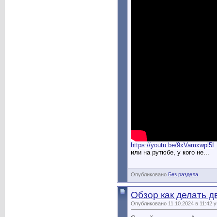
https://youtu.be/9xVamxwpl5I
или на рутюбе, у кого не...
Опубликовано
Без раздела
Обзор как делать д
Опубликовано 11.10.2024 в 11:42 