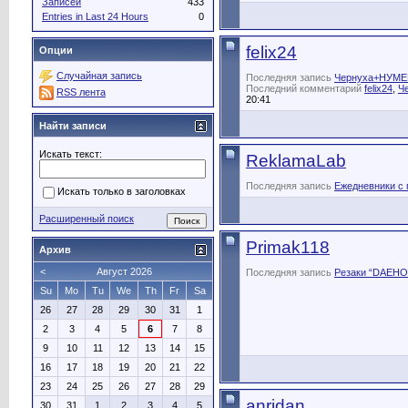
Записей
433
Entries in Last 24 Hours
0
felix24
Опции
Случайная запись
Последняя запись
Чернуха+НУМ
Последний комментарий
felix24
,
Ч
RSS лента
20:41
Найти записи
Искать текст:
ReklamaLab
Последняя запись
Ежедневники с 
Искать только в заголовках
Расширенный поиск
Primak118
Архив
<
Август 2026
Последняя запись
Резаки “DAEHO
Su
Mo
Tu
We
Th
Fr
Sa
26
27
28
29
30
31
1
2
3
4
5
6
7
8
9
10
11
12
13
14
15
16
17
18
19
20
21
22
23
24
25
26
27
28
29
anridan
30
31
1
2
3
4
5