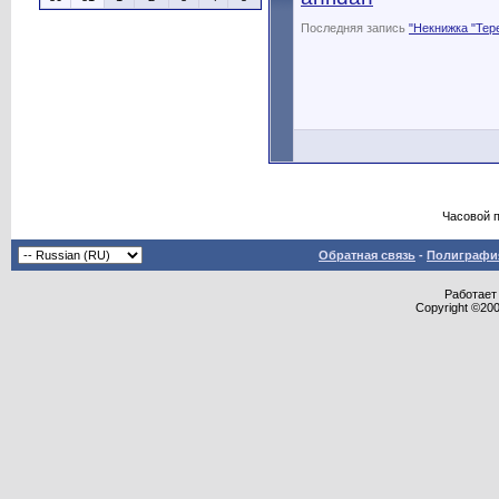
Последняя запись
"Некнижка "Тер
Часовой 
Обратная связь
-
Полиграфия
Работает 
Copyright ©2000