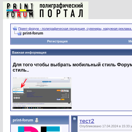
Принт-форум - полиграфическая продукция, сувениры, наружная реклама.
print-forum
Регистрация
М
Важная информация
Для того чтобы выбрать мобильный стиль Форума
стиль..
print-forum
тест2
Опубликовано 17.04.2024 в 15:33 