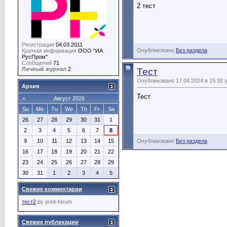
2 тест
Регистрация
04.03.2011
Опубликовано
Без раздела
Краткая информация
ООО "ИА
РусПром"
Сообщений
71
Личный журнал
2
Тест
Опубликовано 17.04.2024 в 15:32 
Архив
Тест
<
Август 2026
Su
Mo
Tu
We
Th
Fr
Sa
26
27
28
29
30
31
1
2
3
4
5
6
7
8
Опубликовано
Без раздела
9
10
11
12
13
14
15
16
17
18
19
20
21
22
23
24
25
26
27
28
29
30
31
1
2
3
4
5
Свежие комментарии
тест2
by
print-forum
Свежие публикации