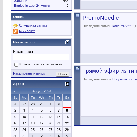
Записей
433
Entries in Last 24 Hours
0
PromoNeedle
Опции
Случайная запись
Последняя запись
Клиенты???!!!
, 
RSS лента
Найти записи
Искать текст:
Искать только в заголовках
прямой эфир из ти
Расширенный поиск
Последняя запись
Подрезка посл
Архив
<
Август 2026
Su
Mo
Tu
We
Th
Fr
Sa
26
27
28
29
30
31
1
2
3
4
5
6
7
8
9
10
11
12
13
14
15
16
17
18
19
20
21
22
23
24
25
26
27
28
29
30
31
1
2
3
4
5