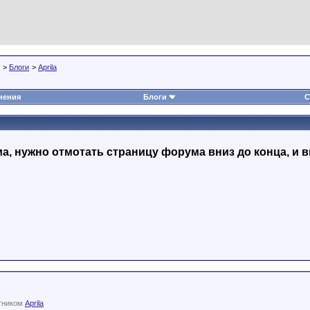
>
Блоги
>
Aprila
нения
Блоги
С
, нужно отмотать страницу форума вниз до конца, и в
тником
Aprila