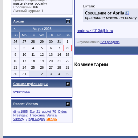
masterskaya_podarky
Цитата:
Сообщений
166
Личный журнал
1
Сообщение от
Aprila
пришлите макет на почту
Архив
<
Август 2026
andrewz2013@bk.ru
Su
Mo
Tu
We
Th
Fr
Sa
26
27
28
29
30
31
1
Опубликовано
Без раздела
2
3
4
5
6
7
8
9
10
11
12
13
14
15
16
17
18
19
20
21
22
Комментарии
23
24
25
26
27
28
29
30
31
1
2
3
4
5
Свежие публикации
сувенирка
Recent Visitors
dima1985
Eten21
gudwin70
Oldes
PrestigeZ
Tropicana
Vertical
Viktoriy
Дядя Федор
Игорь