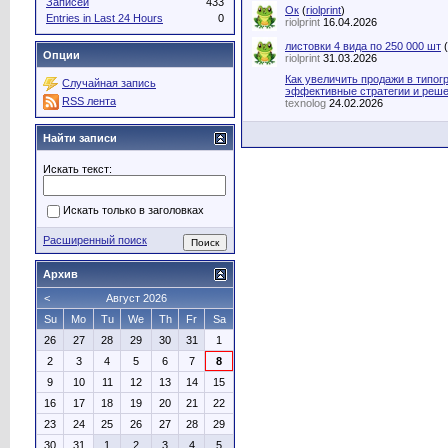
Записей
433
Ок
(
riolprint
)
Entries in Last 24 Hours
0
riolprint
16.04.2026
листовки 4 вида по 250 000 шт
(
Опции
riolprint
31.03.2026
Как увеличить продажи в типог
Случайная запись
эффективные стратегии и реш
RSS лента
texnolog
24.02.2026
Найти записи
Искать текст:
Искать только в заголовках
Расширенный поиск
Архив
<
Август 2026
Su
Mo
Tu
We
Th
Fr
Sa
26
27
28
29
30
31
1
2
3
4
5
6
7
8
9
10
11
12
13
14
15
16
17
18
19
20
21
22
23
24
25
26
27
28
29
30
31
1
2
3
4
5