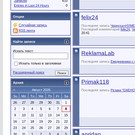
Записей
433
Entries in Last 24 Hours
0
felix24
Опции
Случайная запись
Последняя запись
Чернуха+НУМ
Последний комментарий
felix24
,
Ч
RSS лента
20:41
Найти записи
Искать текст:
ReklamaLab
Последняя запись
Ежедневники с 
Искать только в заголовках
Расширенный поиск
Primak118
Архив
<
Август 2026
Последняя запись
Резаки “DAEHO
Su
Mo
Tu
We
Th
Fr
Sa
26
27
28
29
30
31
1
2
3
4
5
6
7
8
9
10
11
12
13
14
15
16
17
18
19
20
21
22
23
24
25
26
27
28
29
anridan
30
31
1
2
3
4
5