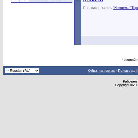
Последняя запись
"Некнижка "Тер
Часовой 
Обратная связь
-
Полиграфия
Работает 
Copyright ©2000