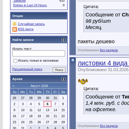
Записей
433
Entries in Last 24 Hours
0
Цитата:
Сообщение от
Ch
Опции
98 руб/шт
Случайная запись
Месяц.
RSS лента
Найти записи
пакеты дешево
Искать текст:
Опубликовано
Без раздела
Искать только в заголовках
листовки 4 вида
Опубликовано 31.03.2026
Расширенный поиск
Архив
<
Август 2026
Цитата:
Su
Mo
Tu
We
Th
Fr
Sa
Сообщение от
Ти
26
27
28
29
30
31
1
1,4 млн. руб. с д
2
3
4
5
6
7
8
на офсетке.
9
10
11
12
13
14
15
16
17
18
19
20
21
22
23
24
25
26
27
28
29
Опубликовано
Без раздела
30
31
1
2
3
4
5