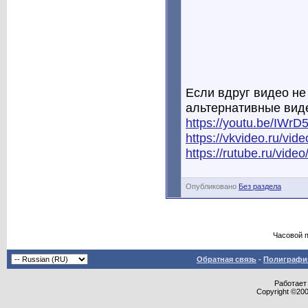
Если вдруг видео не 
альтернативные виде
https://youtu.be/IW
https://vkvideo.ru/v
https://rutube.ru/vid
Опубликовано
Без раздела
Часовой 
Обратная связь
-
Полиграфия
Работает 
Copyright ©2000