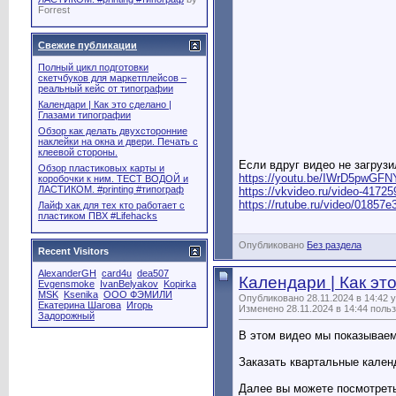
Forrest
Свежие публикации
Полный цикл подготовки
скетчбуков для маркетплейсов –
реальный кейс от типографии
Календари | Как это сделано |
Глазами типографии
Обзор как делать двухсторонние
наклейки на окна и двери. Печать с
клеевой стороны.
Если вдруг видео не загрузи
Обзор пластиковых карты и
https://youtu.be/IWrD5pwGFN
коробочки к ним. ТЕСТ ВОДОЙ и
ЛАСТИКОМ. #printing #типограф
https://vkvideo.ru/video-417
https://rutube.ru/video/01857
Лайф хак для тех кто работает с
пластиком ПВХ #Lifehacks
Опубликовано
Без раздела
Recent Visitors
AlexanderGH
card4u
dea507
Календари | Как эт
Evgensmoke
IvanBelyakov
Kopirka
MSK
Ksenika
OOO ФЭМИЛИ
Опубликовано 28.11.2024 в 14:42 
Екатерина Шагова
Игорь
Изменено 28.11.2024 в 14:44 поль
Задорожный
В этом видео мы показываем
Заказать квартальные кален
Далее вы можете посмотреть