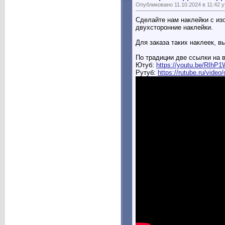
Опубликовано 11.10.2024 в 11:42 
Сделайте нам наклейки с из
двухсторонние наклейки.
Для заказа таких наклеек, 
По традиции две ссылки на 
Ютуб:
https://youtu.be/RIh
Рутуб:
https://rutube.ru/vide