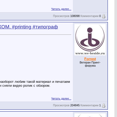
Читать далее...
Просмотров
108098
Комментарии
0
ОМ. #printing #типограф
Forrest
Ветеран Принт-
форума
 наоборот любим такой материал и печатаем
и сняли видео ролик с обзором.
Читать далее...
Просмотров
204845
Комментарии
1