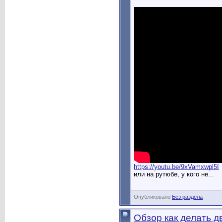
https://youtu.be/9xVamxwpl5I
или на рутюбе, у кого не...
Опубликовано
Без раздела
Обзор как делать д