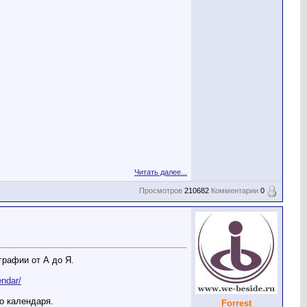
Читать далее...
Просмотров
210682
Комментарии
0
графии от А до Я.
endar/
о календаря.
Forrest