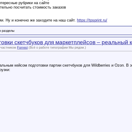
тересные рубрики на сайте
тельно посчитать стоимость заказов
и. Ну и конечно же заходите на наш сайт.
https://tpsprint.ru/
в разделы
овки скетчбуков для маркетплейсов – реальный 
участником
Forrest
(Всё о работе типографии Мы рядом.)
льным кейсом подготовки партии скетчбуков для Wildberries и Ozon. В 
рузки: