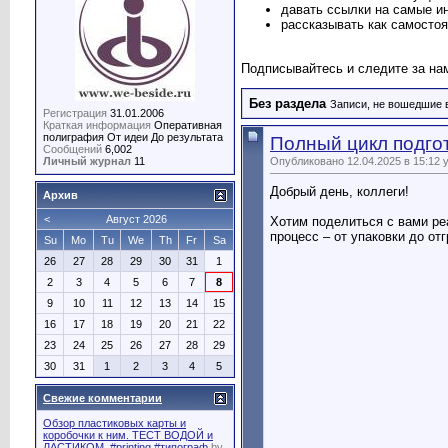
давать ссылки на самые ин
рассказывать как самостоя
Подписывайтесь и следите за нам
Без раздела
Записи, не вошедшие 
Регистрация
31.01.2006
Краткая информация
Оперативная
полиграфия От идеи До результата
Полный цикл подгот
Сообщений
6,002
Опубликовано 12.04.2025 в 15:12 
Личный журнал
11
Добрый день, коллеги!
Архив
<
Август 2026
Хотим поделиться с вами реа
процесс – от упаковки до отг
Su
Mo
Tu
We
Th
Fr
Sa
26
27
28
29
30
31
1
2
3
4
5
6
7
8
9
10
11
12
13
14
15
16
17
18
19
20
21
22
23
24
25
26
27
28
29
30
31
1
2
3
4
5
Свежие комментарии
Обзор пластиковых карты и
коробочки к ним. ТЕСТ ВОДОЙ и
ЛАСТИКОМ. #printing #типограф
by