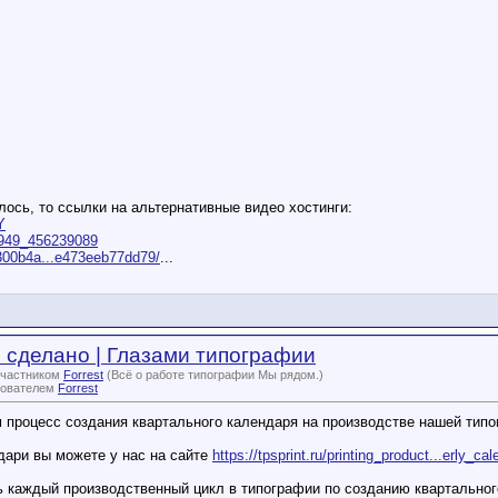
лось, то ссылки на альтернативные видео хостинги:
Y
25949_456239089
e300b4a...e473eeb77dd79/
...
о сделано | Глазами типографии
участником
Forrest
(Всё о работе типографии Мы рядом.)
зователем
Forrest
 процесс создания квартального календаря на производстве нашей типо
дари вы можете у нас на сайте
https://tpsprint.ru/printing_product...erly_cal
 каждый производственный цикл в типографии по созданию квартальног