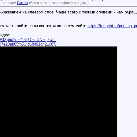
участником
Forrest
(Всё о работе типографии Мы рядом.)
ображением на клеевом слое. Чаще всего с такими словами к нам обращ
вы можете найти наши контакты на нашем сайте
https://tpsprint.ru/printing_p
видео:
P1W3Xp5c?si=Y8f-O-6cDN7q9sU_
o/d7e20ab85fb5...d68491d421c87/