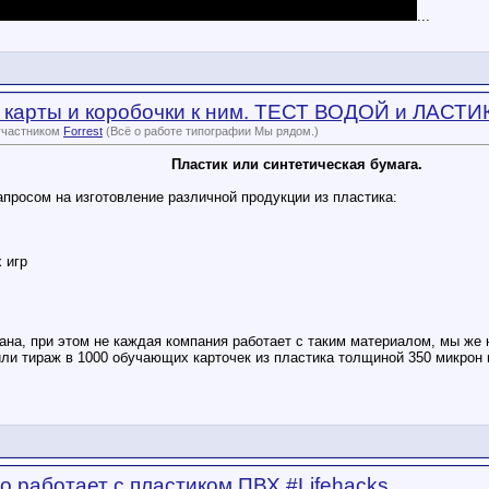
...
 карты и коробочки к ним. ТЕСТ ВОДОЙ и ЛАСТИК
участником
Forrest
(Всё о работе типографии Мы рядом.)
Пластик или синтетическая бумага.
апросом на изготовление различной продукции из пластика:
 игр
ана, при этом не каждая компания работает с таким материалом, мы же
или тираж в 1000 обучающих карточек из пластика толщиной 350 микрон 
то работает с пластиком ПВХ #Lifehacks