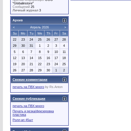
"Globalinstore"
Сообщений
25
Личный журнал
3
Архив
<
Апрель 2026
>
Su
Mo
Tu
We
Th
Fr
Sa
22
23
24
25
26
27
28
29
30
31
1
2
3
4
5
6
7
8
9
10
11
12
13
14
15
16
17
18
19
20
21
22
23
24
25
26
27
28
29
30
1
2
Свежие комментарии
печать на ПВХ много
by
Rs.Anton
Свежие публикации
печать на ПВХ много
Печать и резка/фрезеровка
пластика
Ролл-ап 45шт