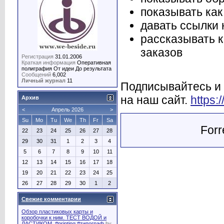
показывать ка
давать ссылки 
рассказывать к
заказов
Регистрация
31.01.2006
Краткая информация
Оперативная
полиграфия От идеи До результата
Сообщений
6,002
Личный журнал
11
Подписывайтесь и 
на наш сайт.
https:/
Архив
<
Апрель 2026
>
Su
Mo
Tu
We
Th
Fr
Sa
Forr
22
23
24
25
26
27
28
29
30
31
1
2
3
4
5
6
7
8
9
10
11
12
13
14
15
16
17
18
19
20
21
22
23
24
25
26
27
28
29
30
1
2
Свежие комментарии
Обзор пластиковых карты и
коробочки к ним. ТЕСТ ВОДОЙ и
ЛАСТИКОМ. #printing #типограф
by