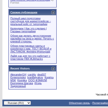
Forrest
Свежие публикации
Полный цикл подготовки
скетчбуков для маркетплейсов –
реальный кейс от типографии
Календари | Как это сделано |
Глазами типографии
Обзор как делать двухсторонние
наклейки на окна и двери. Печать с
клеевой стороны.
Обзор пластиковых карты и
коробочки к ним. ТЕСТ ВОДОЙ и
ЛАСТИКОМ. #printing #типограф
Лайф хак для тех кто работает с
пластиком ПВХ #Lifehacks
Recent Visitors
AlexanderGH
card4u
dea507
Evgensmoke
IvanBelyakov
Kopirka
MSK
Ksenika
OOO ФЭМИЛИ
Екатерина Шагова
Игорь
Задорожный
Часовой 
Обратная связь
-
Полиграфия