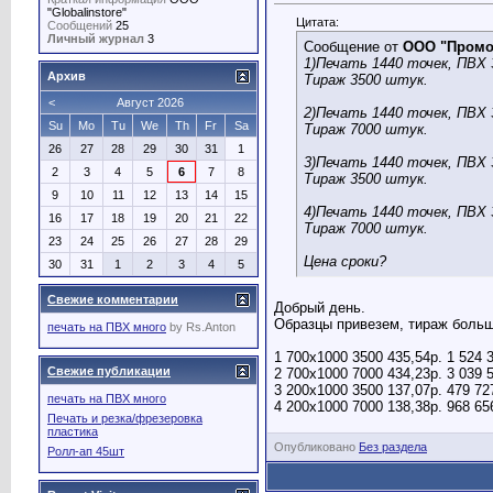
"Globalinstore"
Цитата:
Сообщений
25
Личный журнал
3
Сообщение от
ООО "Промо
1)Печать 1440 точек, ПВХ 
Архив
Тираж 3500 штук.
<
Август 2026
2)Печать 1440 точек, ПВХ 
Su
Mo
Tu
We
Th
Fr
Sa
Тираж 7000 штук.
26
27
28
29
30
31
1
3)Печать 1440 точек, ПВХ 
2
3
4
5
6
7
8
Тираж 3500 штук.
9
10
11
12
13
14
15
4)Печать 1440 точек, ПВХ 
16
17
18
19
20
21
22
Тираж 7000 штук.
23
24
25
26
27
28
29
Цена сроки?
30
31
1
2
3
4
5
Свежие комментарии
Добрый день.
Образцы привезем, тираж больш
печать на ПВХ много
by
Rs.Anton
1 700х1000 3500 435,54р. 1 524 
Свежие публикации
2 700х1000 7000 434,23р. 3 039 
3 200х1000 3500 137,07р. 479 72
печать на ПВХ много
4 200х1000 7000 138,38р. 968 65
Печать и резка/фрезеровка
пластика
Опубликовано
Без раздела
Ролл-ап 45шт