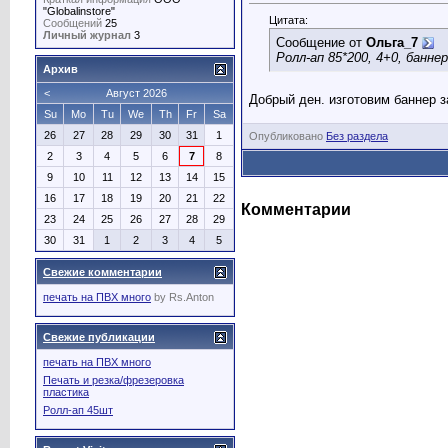
"Globalinstore"
Цитата:
Сообщений
25
Личный журнал
3
Сообщение от
Ольга_7
Ролл-ап 85*200, 4+0, банне
Архив
<
Август 2026
Добрый ден. изготовим баннер з
Su
Mo
Tu
We
Th
Fr
Sa
26
27
28
29
30
31
1
Опубликовано
Без раздела
2
3
4
5
6
7
8
9
10
11
12
13
14
15
16
17
18
19
20
21
22
Комментарии
23
24
25
26
27
28
29
30
31
1
2
3
4
5
Свежие комментарии
печать на ПВХ много
by
Rs.Anton
Свежие публикации
печать на ПВХ много
Печать и резка/фрезеровка
пластика
Ролл-ап 45шт