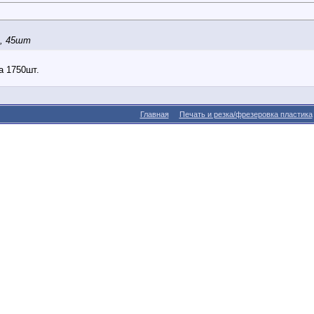
р, 45шт
а 1750шт.
Главная
Печать и резка/фрезеровка пластика