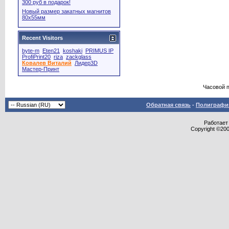
300 руб в подарок!
Новый размер закатных магнитов
80х55мм
Recent Visitors
byte-m
Eten21
koshaki
PRIMUS IP
ProfiPrint20
riza
zackglass
Ковалев Виталий
Лидер3D
Мастер-Принт
Часовой 
Обратная связь
-
Полиграфия
Работает 
Copyright ©2000