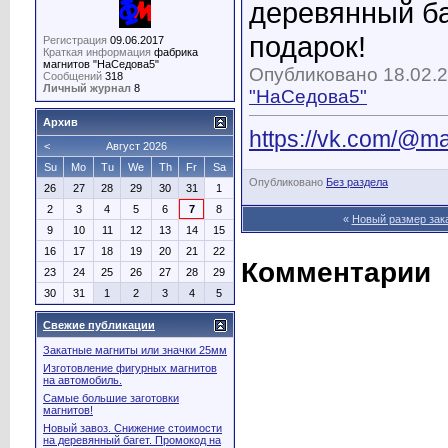
деревянный ба
подарок!
Регистрация
09.06.2017
Краткая информация
фабрика
магнитов "НаСедова5"
Опубликовано 18.02.2
Сообщений
318
Личный журнал
8
"НаСедова5"
Архив
https://vk.com/@m
<
Август 2026
Su
Mo
Tu
We
Th
Fr
Sa
Опубликовано
Без раздела
26
27
28
29
30
31
1
2
3
4
5
6
7
8
«
Новый размер зак
9
10
11
12
13
14
15
16
17
18
19
20
21
22
Комментарии
23
24
25
26
27
28
29
30
31
1
2
3
4
5
Свежие публикации
Закатные магниты или значки 25мм
Изготовление фигурных магнитов
на автомобиль.
Самые большие заготовки
магнитов!
Новый завоз. Снижение стоимости
на деревянный багет. Промокод на