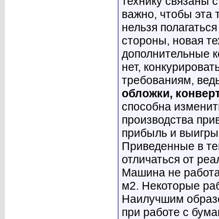
технику связаны 
важно, чтобы эта 
нельзя полагаться
стороны, новая т
дополнительные к
нет, конкурироват
требованиям, вед
обложки, конвер
способна изменит
производства при
прибыль и выигры
Приведенные в те
отличаться от реа
Машина не работае
м2. Некоторые раб
Наилучшим образ
при работе с бума