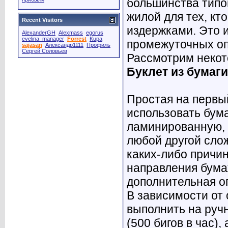
большинства типо
жилой для тех, кт
Recent Visitors
издержками. Это 
AlexanderGH
Alexmass
egorus
evelina_manager
Forrest
Kupa
промежуточных оп
sajasan
Александр1111
Профиль
Сергей Соловьев
Рассмотрим некот
Буклет из бумаги
Простая на первый
использовать бума
ламинированную, с
любой другой сло
каких-либо причи
направления бума
дополнительная 
В зависимости от
выполнить на руч
(500 бигов в час)