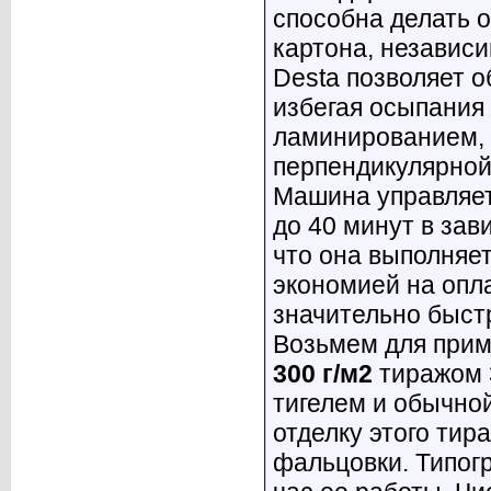
способна делать о
картона, независи
Desta позволяет 
избегая осыпания 
ламинированием, 
перпендикулярной
Машина управляет
до 40 минут в зав
что она выполняе
экономией на опл
значительно быст
Возьмем для при
300 г/м2
тиражом 
тигелем и обычно
отделку этого тир
фальцовки. Типог