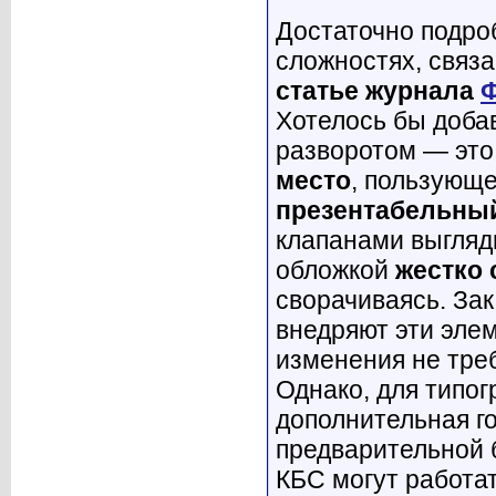
Достаточно подро
сложностях, связ
статье журнала
Хотелось бы добав
разворотом — это
место
, пользующе
презентабельны
клапанами выгля
обложкой
жестко 
сворачиваясь. Зак
внедряют эти элем
изменения не тре
Однако, для типог
дополнительная го
предварительной б
КБС могут работа