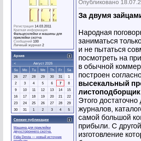
Опубликовано 18.07.2
За двумя зайцам
Регистрация
14.03.2011
Краткая информация
Народная поговор
Фальцесклейки и машины для
приклейки скотча
заниматься тольк
Сообщений
100
Личный журнал
2
и не пытаться сов
посмотреть на пр
Архив
<
Август 2026
в обычной коммер
Su
Mo
Tu
We
Th
Fr
Sa
построен согласн
26
27
28
29
30
31
1
высекальный пр
2
3
4
5
6
7
8
листоподборщик
9
10
11
12
13
14
15
16
17
18
19
20
21
22
Этого достаточно 
23
24
25
26
27
28
29
журналов, каталог
30
31
1
2
3
4
5
самой большой ко
Свежие публикации
прибыли. С другой
Машина для приклейки
двухстороннего скотча.
изготовление кот
Fidia Desta — новый источник
прибыли