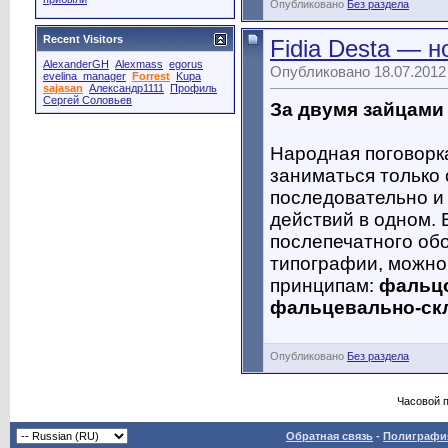
Опубликовано
Без раздела
Recent Visitors
Fidia Desta — 
AlexanderGH
Alexmass
egorus
Опубликовано 18.07.2012
evelina_manager
Forrest
Kupa
sajasan
Александр1111
Профиль
Сергей Соловьев
За двумя зайцами
Народная поговорк
заниматься только
последовательно и 
действий в одном.
послепечатного об
типографии, можно 
принципам:
фальцо
фальцевально-ск
Опубликовано
Без раздела
Часовой 
Обратная связь
-
Полиграфия