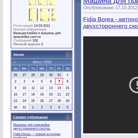
Машина для при
Опубликовано 17.10.2012
Fidia Borea - авто
двухстороннего ско
Регистрация
14.03.2011
Краткая информация
Фальцесклейки и машины для
приклейки скотча
Сообщений
100
Личный журнал
2
Архив
<
Август 2026
Su
Mo
Tu
We
Th
Fr
Sa
26
27
28
29
30
31
1
2
3
4
5
6
7
8
9
10
11
12
13
14
15
16
17
18
19
20
21
22
23
24
25
26
27
28
29
30
31
1
2
3
4
5
Свежие публикации
Машина для приклейки
двухстороннего скотча.
Fidia Desta — новый источник
прибыли