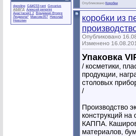
Опубликовано
Коробки
dgosling
G&#233;rant
Gevarius
АБВГД
Алексей penprint
Анастасия1.2
Владимир Вторге
коробки из п
Людмила*
Максим357
Николай
Неволин
производств
Опубликовано 16.08
Изменено 16.08.201
Упаковка VI
/ косметики, пла
продукции, награ
столовых прибор
/
Производство э
конструкций на 
КАППА. Каширо
материалов, бум