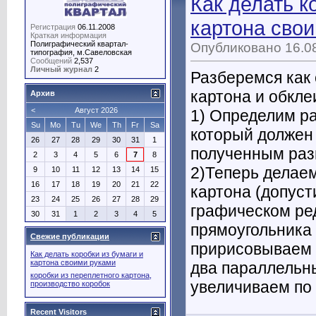
Как делать к
картона сво
Регистрация
06.11.2008
Краткая информация
Полиграфический квартал-
Опубликовано 16.08
типография, м.Савеловская
Сообщений
2,537
Личный журнал
2
Разберемся как 
картона и обкле
Архив
<
Август 2026
1) Определим р
Su
Mo
Tu
We
Th
Fr
Sa
который должен 
26
27
28
29
30
31
1
полученным раз
2
3
4
5
6
7
8
2)Теперь делаем
9
10
11
12
13
14
15
16
17
18
19
20
21
22
картона (допуст
23
24
25
26
27
28
29
графическом ред
30
31
1
2
3
4
5
прямоугольника 
Свежие публикации
пририсовываем 
Как делать коробки из бумаги и
картона своими руками
два параллельн
коробки из переплетного картона,
увеличиваем по 
производство коробок
Recent Visitors