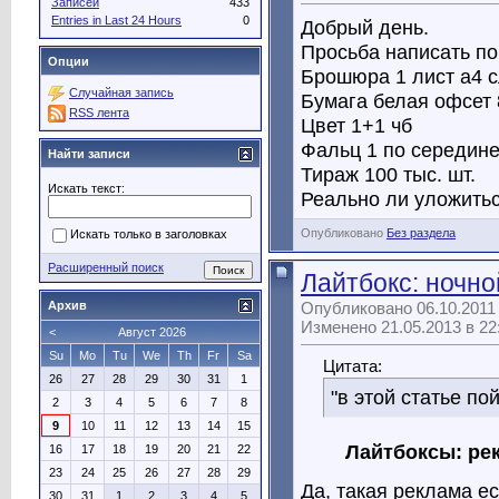
Записей
433
Entries in Last 24 Hours
0
Добрый день.
Просьба написать по
Опции
Брошюра 1 лист а4 
Случайная запись
Бумага белая офсет 
RSS лента
Цвет 1+1 чб
Фальц 1 по середин
Найти записи
Тираж 100 тыс. шт.
Искать текст:
Реально ли уложитьс
Опубликовано
Без раздела
Искать только в заголовках
Расширенный поиск
Лайтбокс: ночно
Архив
Опубликовано 06.10.2011 
Изменено 21.05.2013 в 2
<
Август 2026
Su
Mo
Tu
We
Th
Fr
Sa
Цитата:
26
27
28
29
30
31
1
"в этой статье по
2
3
4
5
6
7
8
9
10
11
12
13
14
15
Лайтбоксы: рек
16
17
18
19
20
21
22
23
24
25
26
27
28
29
Да, такая реклама ес
30
31
1
2
3
4
5