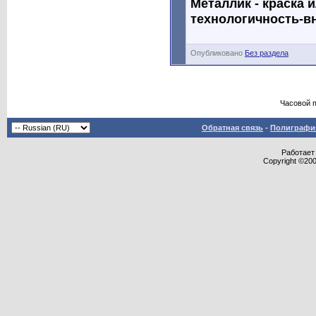
Металлик - краска 
технологичность-в
Опубликовано
Без раздела
Часовой 
Обратная связь
-
Полиграфия
Работает 
Copyright ©2000