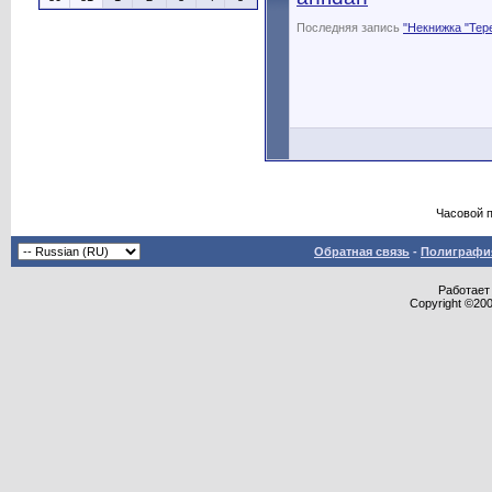
Последняя запись
"Некнижка "Тер
Часовой 
Обратная связь
-
Полиграфия
Работает 
Copyright ©2000