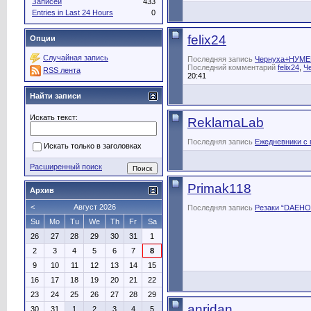
Записей
433
Entries in Last 24 Hours
0
felix24
Опции
Случайная запись
Последняя запись
Чернуха+НУМ
Последний комментарий
felix24
,
Ч
RSS лента
20:41
Найти записи
Искать текст:
ReklamaLab
Последняя запись
Ежедневники с 
Искать только в заголовках
Расширенный поиск
Primak118
Архив
<
Август 2026
Последняя запись
Резаки “DAEHO
Su
Mo
Tu
We
Th
Fr
Sa
26
27
28
29
30
31
1
2
3
4
5
6
7
8
9
10
11
12
13
14
15
16
17
18
19
20
21
22
23
24
25
26
27
28
29
anridan
30
31
1
2
3
4
5