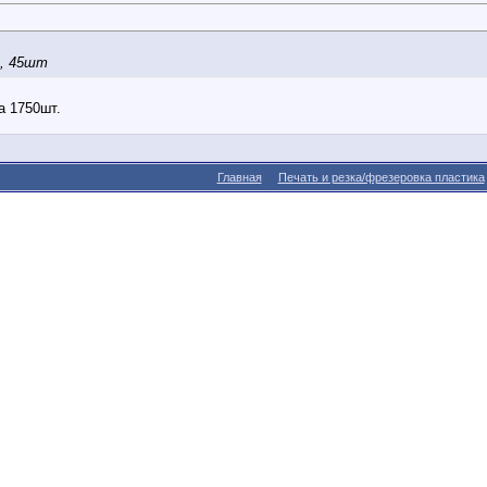
р, 45шт
а 1750шт.
Главная
Печать и резка/фрезеровка пластика