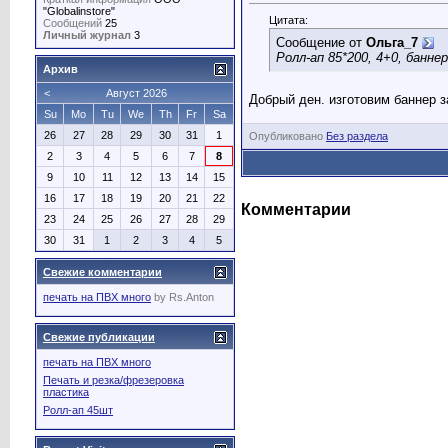
"Globalinstore"
Цитата:
Сообщений
25
Личный журнал
3
Сообщение от
Ольга_7
Ролл-ап 85*200, 4+0, банне
Архив
<
Август 2026
Добрый ден. изготовим баннер з
Su
Mo
Tu
We
Th
Fr
Sa
26
27
28
29
30
31
1
Опубликовано
Без раздела
2
3
4
5
6
7
8
9
10
11
12
13
14
15
16
17
18
19
20
21
22
Комментарии
23
24
25
26
27
28
29
30
31
1
2
3
4
5
Свежие комментарии
печать на ПВХ много
by
Rs.Anton
Свежие публикации
печать на ПВХ много
Печать и резка/фрезеровка
пластика
Ролл-ап 45шт